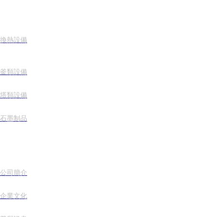
產品展示 >
換熱設備
釜類設備
塔類設備
石墨制品
關于我們 >
公司簡介
企業文化