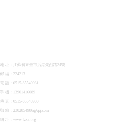
謝謝您！
選擇西達石墨
東臺市西達石墨設備有限公司
地 址：江蘇省東臺市后港先烈路24號
郵 編：224213
電 話：0515-85540061
手 機：13901416089
傳 真：0515-85540900
郵 箱：2302854986@qq.com
網 址：www.fzxz.org